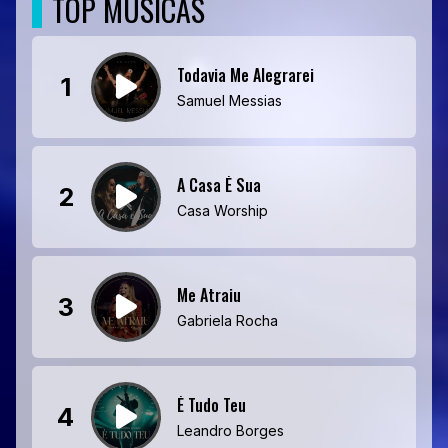
TOP MÚSICAS
Todavia Me Alegrarei
1
Samuel Messias
A Casa É Sua
2
Casa Worship
Me Atraiu
3
Gabriela Rocha
É Tudo Teu
4
Leandro Borges